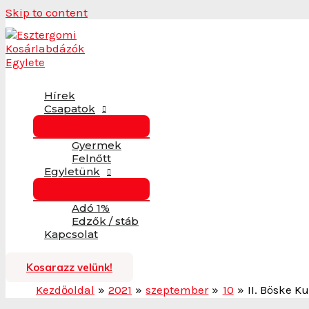
Skip to content
Hírek
Csapatok
Gyermek
Felnőtt
Egyletünk
Adó 1%
Edzők / stáb
Kapcsolat
Kosarazz velünk!
Kezdőoldal
2021
szeptember
10
II. Böske K