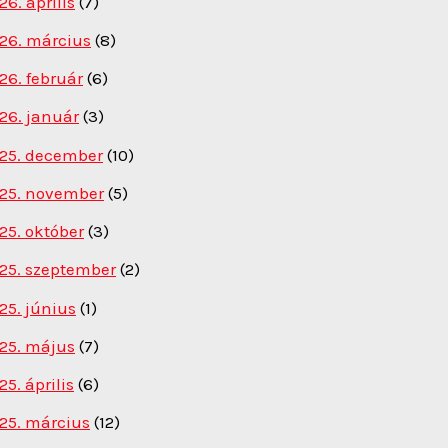
26. április
(7)
26. március
(8)
26. február
(6)
26. január
(3)
25. december
(10)
25. november
(5)
25. október
(3)
25. szeptember
(2)
25. június
(1)
25. május
(7)
25. április
(6)
25. március
(12)