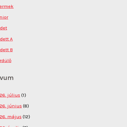
ermek
nior
det
dett A
dett B
rdülő
ivum
26. július
(1)
26. június
(8)
26. május
(12)