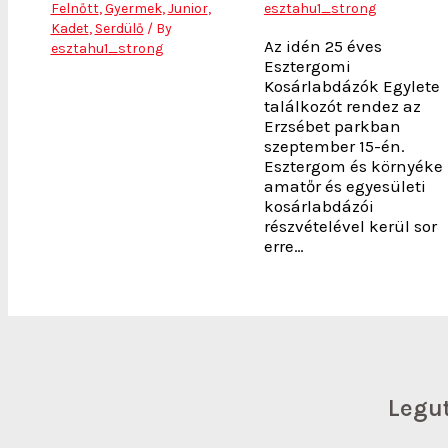
Felnőtt
,
Gyermek
,
Junior
,
esztahu1_strong
Kadet
,
Serdülő
/ By
Az idén 25 éves
esztahu1_strong
Esztergomi
Kosárlabdázók Egylete
találkozót rendez az
Erzsébet parkban
szeptember 15-én.
Esztergom és környéke
amatőr és egyesületi
kosárlabdázói
részvételével kerül sor
erre…
Legu