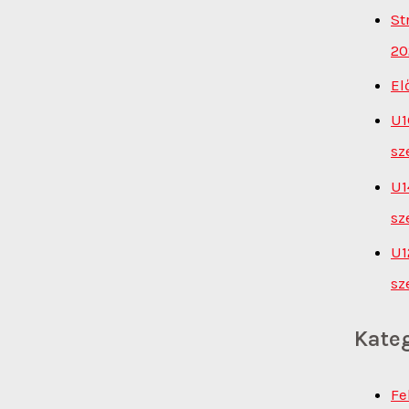
St
20
El
U1
sz
U1
sz
U1
sz
Kate
Fe